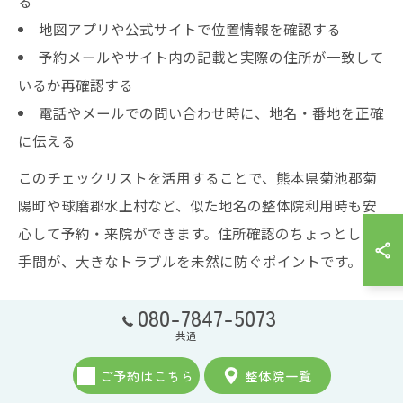
る
地図アプリや公式サイトで位置情報を確認する
予約メールやサイト内の記載と実際の住所が一致して
いるか再確認する
電話やメールでの問い合わせ時に、地名・番地を正確
に伝える
このチェックリストを活用することで、熊本県菊池郡菊
陽町や球磨郡水上村など、似た地名の整体院利用時も安
心して予約・来院ができます。住所確認のちょっとした
手間が、大きなトラブルを未然に防ぐポイントです。
080-7847-5073
地元で整体を活用するための実践
共通
的ガイド
ご予約はこちら
整体院一覧