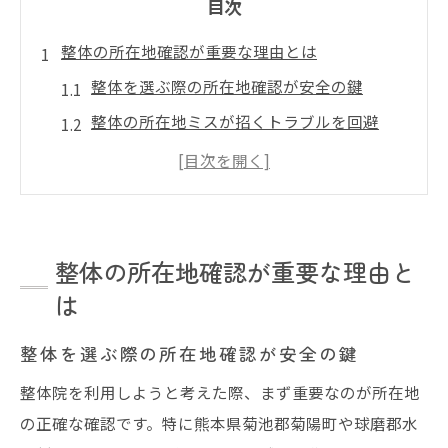
目次
整体の所在地確認が重要な理由とは
整体を選ぶ際の所在地確認が安全の鍵
整体の所在地ミスが招くトラブルを回避
整体利用前に確認すべきポイントとは
郵便番号と整体所在地の関係を理解しよう
整体の所在地で間違えやすいポイント整理
菊陽町や水上村で間違えやすい住所チェック法
整体の所在地確認が重要な理由と
整体院選びで間違えやすい地名の落とし穴
は
住所ミスを防ぐ整体のチェックポイント
整体を選ぶ際の所在地確認が安全の鍵
整体利用時に役立つ住所の見分け方
整体院を利用しようと考えた際、まず重要なのが所在地
似た地名での整体所在地判別テクニック
の正確な確認です。特に熊本県菊池郡菊陽町や球磨郡水
整体の住所表記で混乱しないための工夫