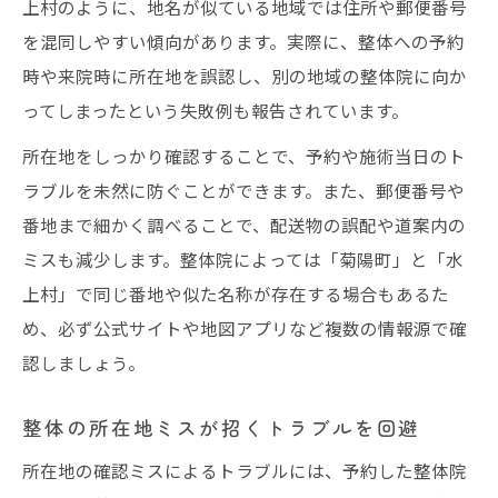
上村のように、地名が似ている地域では住所や郵便番号
郵便番号で失敗しない整体選びの極意
を混同しやすい傾向があります。実際に、整体への予約
整体院選びは郵便番号の違いに要注意
時や来院時に所在地を誤認し、別の地域の整体院に向か
整体の郵便番号検索で見落としがちな点
ってしまったという失敗例も報告されています。
整体所在地の郵便番号を正確に調べる方法
所在地をしっかり確認することで、予約や施術当日のト
整体選択時の郵便番号入力ミスを防ぐコツ
ラブルを未然に防ぐことができます。また、郵便番号や
郵便番号から整体所在地を逆引きする手順
番地まで細かく調べることで、配送物の誤配や道案内の
ミスも減少します。整体院によっては「菊陽町」と「水
整体を利用する前に知りたい地域情報
上村」で同じ番地や似た名称が存在する場合もあるた
整体院利用時に役立つ地域情報の集め方
め、必ず公式サイトや地図アプリなど複数の情報源で確
整体と地域の特徴を事前にチェックする意
認しましょう。
義
整体選びで注目したい周辺環境のポイント
整体の所在地ミスが招くトラブルを回避
整体サービス利用時の地元情報活用術
所在地の確認ミスによるトラブルには、予約した整体院
地域のイベント前後で整体を活用する方法