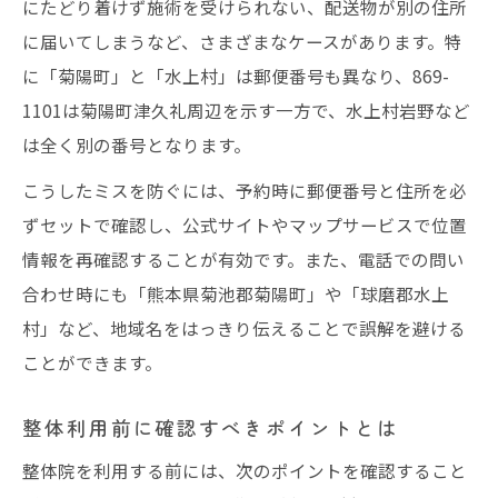
にたどり着けず施術を受けられない、配送物が別の住所
似た地名でも安心の住所判別ポイント
に届いてしまうなど、さまざまなケースがあります。特
整体院の所在地で混乱しない地名判別法
に「菊陽町」と「水上村」は郵便番号も異なり、869-
似た地名での整体利用時の確認ポイント
1101は菊陽町津久礼周辺を示す一方で、水上村岩野など
は全く別の番号となります。
整体の住所確認で注意すべき表記の違い
住所の揺れを防ぐ整体選びのコツ
こうしたミスを防ぐには、予約時に郵便番号と住所を必
整体院予約前に必須の判別チェックリスト
ずセットで確認し、公式サイトやマップサービスで位置
情報を再確認することが有効です。また、電話での問い
地元で整体を活用するための実践的ガイド
合わせ時にも「熊本県菊池郡菊陽町」や「球磨郡水上
整体を地元で賢く活用するための流れ
村」など、地域名をはっきり伝えることで誤解を避ける
整体院選びと住所確認を両立する方法
ことができます。
地元生活で役立つ整体情報の見つけ方
整体サービスを安心して使うための手順
整体利用前に確認すべきポイントとは
整体の活用で地域生活を快適にするコツ
整体院を利用する前には、次のポイントを確認すること