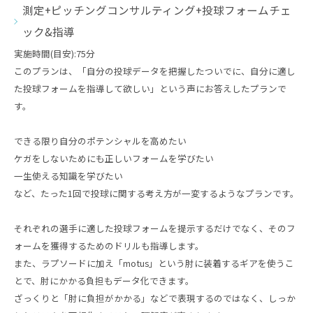
測定+ピッチングコンサルティング+投球フォームチェ
ック&指導
実施時間(目安):75分
このプランは、「自分の投球データを把握したついでに、自分に適し
た投球フォームを指導して欲しい」という声にお答えしたプランで
す。
できる限り自分のポテンシャルを高めたい
ケガをしないためにも正しいフォームを学びたい
一生使える知識を学びたい
など、たった1回で投球に関する考え方が一変するようなプランです。
それぞれの選手に適した投球フォームを提示するだけでなく、そのフ
ォームを獲得するためのドリルも指導します。
また、ラプソードに加え「motus」という肘に装着するギアを使うこ
とで、肘にかかる負担もデータ化できます。
ざっくりと「肘に負担がかかる」などで表現するのではなく、しっか