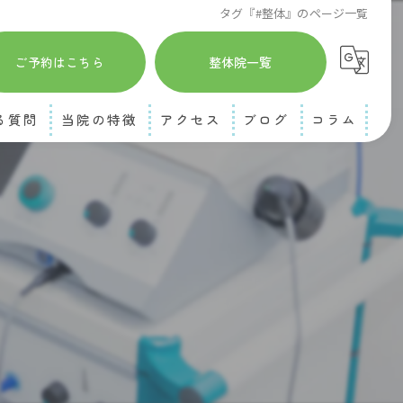
タグ『#整体』のページ一覧
ご予約はこちら
整体院一覧
る質問
当院の特徴
アクセス
ブログ
コラム
熊本市東区の整体
肩専門ケアセンターカタラボ 菊陽本店
四十肩
肩専門ケアセンターカタラボ 健軍店
覧
猫背
肩こり
首こり