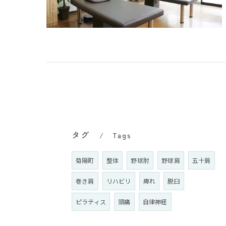
タグ
Tags
菊陽町
整体
野球肘
野球肩
五十肩
巻き肩
リハビリ
痺れ
脱臼
ピラティス
頭痛
自律神経