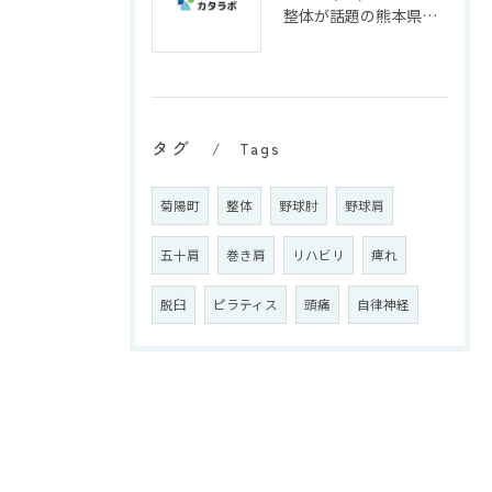
整体が話題の熊本県菊池郡菊陽町熊本市北区で根本改善を目指す人のための最新ガイド
タグ
Tags
菊陽町
整体
野球肘
野球肩
五十肩
巻き肩
リハビリ
痺れ
脱臼
ピラティス
頭痛
自律神経