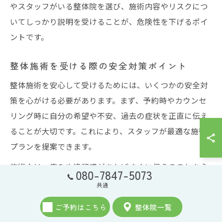
やスタッフがいる整体院を選び、施術内容やリスクにつ
いてしっかり説明を受けることが、危険性を下げるポイ
ントです。
整体施術を受ける際の安全対策ポイント
整体施術を安心して受けるためには、いくつかの安全対
策を心がける必要があります。まず、予約時やカウンセ
リング時に自分の希望や不安、過去の症状を正直に伝え
ることが大切です。これにより、スタッフが最適な施術
プランを提案できます。
施術中は、痛みや違和感があればすぐに伝えることを心
080-7847-5073
がけましょう。また、口コミや評判を参考にする際は、
共通
具体的な体験談や施術内容に注目し、信頼できる情報を
ご予約はこちら
整体院一覧
選ぶのがポイントです。