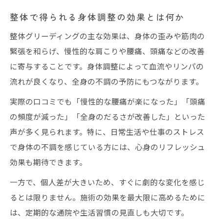
整体で得られる身体調整の効果とは何か
ボキボキ系整体に不安なら知っておきたいこと
整体のボキボキ系施術の安全性とリスク
整体グリーディングの主な効果は、身体の歪みや筋肉の
整体で避けたい危険な施術例と対策方法
緊張を和らげ、慢性的な肩こりや腰痛、頭痛などの改善
に寄与することです。身体調整によって血流やリンパの
整体グリーディングとの違いを安心解説
流れが良くなり、全身の不調の予防にもつながります。
整体で不安を感じた場合の正しい相談先
実際の口コミでも「慢性的な腰痛が楽になった」「頭痛
整体施術中に注意すべきポイントまとめ
の頻度が減った」「全身のだるさが改善した」といった
整体グリーディングは本当に安全なのか
声が多く見られます。特に、日常生活や仕事のストレス
整体グリーディングの安全性を徹底検証
で身体の不調を感じている方には、心身のリフレッシュ
整体のリスク回避に必要な注意事項とは
効果も期待できます。
整体グリーディングの危険性は本当に低
一方で、個人差が大きいため、すぐに劇的な変化を感じ
い？
るとは限りません。施術の効果を最大限に高めるために
整体施術を受ける際の安全対策ポイント
は、定期的な通院や生活習慣の見直しも大切です。