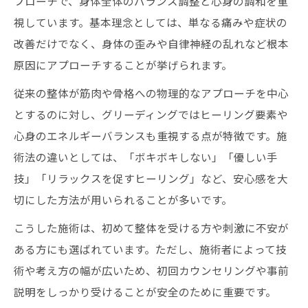
プローチで、身体全体のバランス調整と心身の調和を重
整体のカウンセリング内容と信頼性の見極
視しています。基本理念としては、単なる痛みや症状の
め方
改善だけでなく、身体の歪みや自律神経の乱れなど根本
整体施術で安心できる院の共通ポイント
原因にアプローチすることが挙げられます。
整体院スタッフの対応や衛生面の確認方法
従来の整体が筋肉や骨格への物理的なアプローチを中心
整体選びで口コミや評判を活用するコツ
とするのに対し、グリーディングではヒーリング要素や
口コミから読み解く整体グリーディングの実態
心身のエネルギーバランスも重視する点が特徴です。施
整体グリーディングの口コミに多い評価傾
術法の違いとしては、「ボキボキしない」「優しい手
向
技」「リラックスを促すヒーリング」など、安心感を大
整体施術の評判と信頼できる口コミの見極
切にした方法が用いられることが多いです。
め
こうした施術は、初めて整体を受ける方や刺激に不安が
口コミからわかる整体グリーディングの強
ある方にも選ばれています。ただし、施術者によって技
み
術や考え方の幅が広いため、初回カウンセリングや事前
整体院の選び方と口コミ情報の活用例
説明をしっかり受けることが安全のために重要です。
整体のリアルな体験談から学ぶ注意点