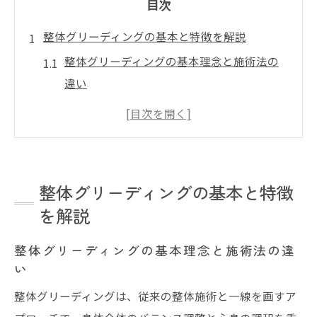
目次
整体グリーディングの基本と特徴を解説
整体グリーディングの基本理念と施術法の
違い
整体で得られる身体調整の効果とは何か
整体グリーディングのメリットと注意点を
解説
整体と他の施術との違いを分かりやすく説
整体グリーディングの基本と特徴
明
を解説
整体グリーディングの特徴を正しく理解し
よう
整体グリーディングの基本理念と施術法の違
い
安心して受けたい整体の選び方ガイド
整体グリーディングは、従来の整体施術と一線を画すア
整体院選びで重視すべき安全性の基準