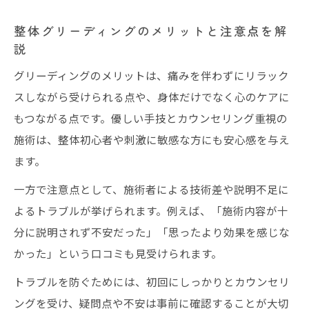
整体院で説明を受ける時の確認事項まとめ
実際の声で考える整体施術の信頼性
整体グリーディングのメリットと注意点を解
説
整体グリーディング経験者のリアルな口コ
ミ
グリーディングのメリットは、痛みを伴わずにリラック
整体施術後の満足度とリピート理由を紹介
スしながら受けられる点や、身体だけでなく心のケアに
もつながる点です。優しい手技とカウンセリング重視の
整体の良い口コミと悪い評判の違いを解説
施術は、整体初心者や刺激に敏感な方にも安心感を与え
整体体験談から学ぶ院選びのポイント
ます。
整体グリーディングの信頼性は実際どうか
一方で注意点として、施術者による技術差や説明不足に
よるトラブルが挙げられます。例えば、「施術内容が十
分に説明されず不安だった」「思ったより効果を感じな
かった」という口コミも見受けられます。
トラブルを防ぐためには、初回にしっかりとカウンセリ
ングを受け、疑問点や不安は事前に確認することが大切