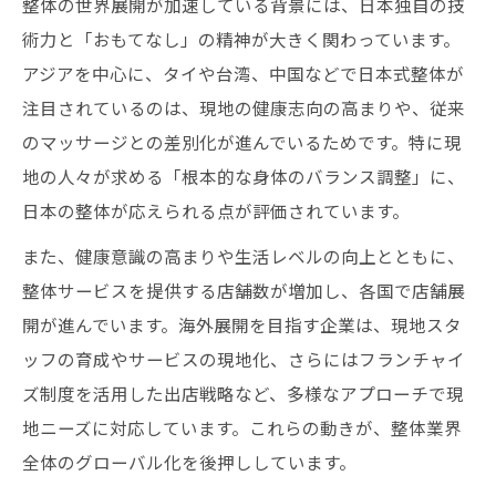
アジア進出が整体業界にもたらす変化を分
整体の世界展開が加速している背景には、日本独自の技
析
術力と「おもてなし」の精神が大きく関わっています。
アジアを中心に、タイや台湾、中国などで日本式整体が
整体がアジア市場で受け入れられる条件と
注目されているのは、現地の健康志向の高まりや、従来
は
のマッサージとの差別化が進んでいるためです。特に現
アジア各国での整体導入事例と成功要因に
地の人々が求める「根本的な身体のバランス調整」に、
注目
日本の整体が応えられる点が評価されています。
整体がアジア市場で提供する新サービスの
また、健康意識の高まりや生活レベルの向上とともに、
動き
整体サービスを提供する店舗数が増加し、各国で店舗展
アジア展開で整体大手が果たす役割と展望
開が進んでいます。海外展開を目指す企業は、現地スタ
海外展開が進む整体の強みと挑戦
ッフの育成やサービスの現地化、さらにはフランチャイ
整体の技術力が海外で評価される理由を探
ズ制度を活用した出店戦略など、多様なアプローチで現
る
地ニーズに対応しています。これらの動きが、整体業界
現地文化への適応が整体の成功を左右する
全体のグローバル化を後押ししています。
要因