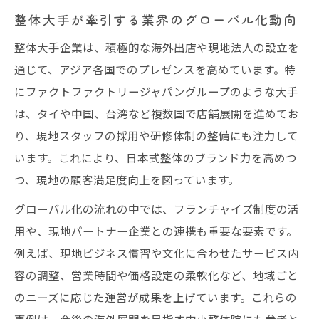
整体大手が海外展開で直面する課題と対策
整体大手が牽引する業界のグローバル化動向
整体体験の国際的な価値とブランド力の重
整体大手企業は、積極的な海外出店や現地法人の設立を
要性
通じて、アジア各国でのプレゼンスを高めています。特
整体業界の海外展開における挑戦事例を紹
にファクトファクトリージャパングループのような大手
介
は、タイや中国、台湾など複数国で店舗展開を進めてお
日本発整体の国際標準化への一歩
り、現地スタッフの採用や研修体制の整備にも注力して
います。これにより、日本式整体のブランド力を高めつ
整体技術の国際標準化に向けた現状と課題
つ、現地の顧客満足度向上を図っています。
「SEITAI」ブランド化が海外で注目される
理由
グローバル化の流れの中では、フランチャイズ制度の活
用や、現地パートナー企業との連携も重要な要素です。
整体大手による国際ルール策定の取り組み
例えば、現地ビジネス慣習や文化に合わせたサービス内
事例
容の調整、営業時間や価格設定の柔軟化など、地域ごと
整体体験の世界共通サービス化への展望
のニーズに応じた運営が成果を上げています。これらの
日本式整体が海外で認知拡大するプロセス
事例は、今後の海外展開を目指す中小整体院にも参考と