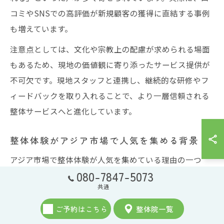
コミやSNSでの高評価が新規顧客の獲得に直結する事例
も増えています。
注意点としては、文化や宗教上の配慮が求められる場面
もあるため、現地の価値観に寄り添ったサービス提供が
不可欠です。現地スタッフと連携し、継続的な研修やフ
ィードバックを取り入れることで、より一層信頼される
整体サービスへと進化しています。
整体体験がアジア市場で人気を集める背景
アジア市場で整体体験が人気を集めている理由の一つ
080-7847-5073
は、短時間で効果を実感できる施術メニューの多様化で
共通
す。例えば、「整体90分」や「整体30分」といったコー
ス設定が、忙しい現地のライフスタイルにマッチしてい
ご予約はこちら
整体院一覧
ます。こうした体験型サービスは、初めて整体を受ける