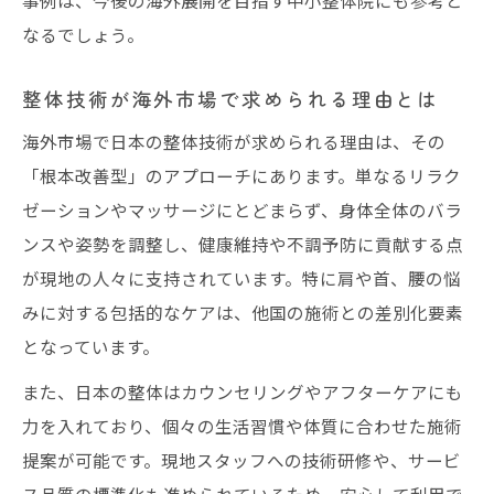
とは
なるでしょう。
整体がアジアで注目される理由を解明
アジア各国で整体が評価される要素を分析
整体技術が海外市場で求められる理由とは
日本発整体のホスピタリティが信頼される
海外市場で日本の整体技術が求められる理由は、その
理由
「根本改善型」のアプローチにあります。単なるリラク
整体体験がアジア市場で人気を集める背景
ゼーションやマッサージにとどまらず、身体全体のバラ
整体大手が提供する安心感とその効果を考
ンスや姿勢を調整し、健康維持や不調予防に貢献する点
察
が現地の人々に支持されています。特に肩や首、腰の悩
アジアで受け入れられる整体サービスの特
みに対する包括的なケアは、他国の施術との差別化要素
徴
となっています。
現地人材育成が導くグローバル成功例
また、日本の整体はカウンセリングやアフターケアにも
現地スタッフ育成が整体展開の鍵となる理
力を入れており、個々の生活習慣や体質に合わせた施術
由
提案が可能です。現地スタッフへの技術研修や、サービ
整体大手が実践する人材教育の成功事例紹
ス品質の標準化も進められているため、安心して利用で