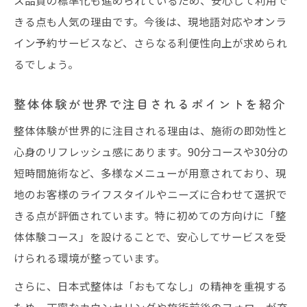
介
きる点も人気の理由です。今後は、現地語対応やオンラ
イン予約サービスなど、さらなる利便性向上が求められ
現地人材活用で生まれる独自サービスの強
るでしょう。
み
整体体験を支える現地スタッフの成長スト
整体体験が世界で注目されるポイントを紹介
ーリー
整体体験が世界的に注目される理由は、施術の即効性と
海外展開で人材育成が業績に与える影響を
心身のリフレッシュ感にあります。90分コースや30分の
考察
短時間施術など、多様なメニューが用意されており、現
地のお客様のライフスタイルやニーズに合わせて選択で
きる点が評価されています。特に初めての方向けに「整
体体験コース」を設けることで、安心してサービスを受
けられる環境が整っています。
さらに、日本式整体は「おもてなし」の精神を重視する
ため、丁寧なカウンセリングや施術前後のフォローが充