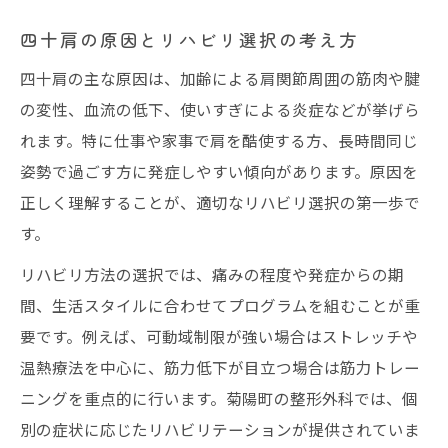
専門家が伝える四十肩リハビリの成果
四十肩の原因とリハビリ選択の考え方
四十肩改善のための効果的なリハビリ例
四十肩の主な原因は、加齢による肩関節周囲の筋肉や腱
四十肩リハビリで期待できる回復の流れ
の変性、血流の低下、使いすぎによる炎症などが挙げら
リハビリ成果を高める四十肩ケアの秘訣
れます。特に仕事や家事で肩を酷使する方、長時間同じ
姿勢で過ごす方に発症しやすい傾向があります。原因を
四十肩の症状改善なら地域密着サポート
正しく理解することが、適切なリハビリ選択の第一歩で
四十肩リハビリと地域サポートの関係性
す。
地域密着型四十肩リハビリのメリット
リハビリ方法の選択では、痛みの程度や発症からの期
四十肩改善を支える地域のリハビリ体制
間、生活スタイルに合わせてプログラムを組むことが重
安心できる地域密着の四十肩ケア方法
要です。例えば、可動域制限が強い場合はストレッチや
四十肩症状改善に有効な地域サポート活用
温熱療法を中心に、筋力低下が目立つ場合は筋力トレー
ニングを重点的に行います。菊陽町の整形外科では、個
別の症状に応じたリハビリテーションが提供されていま