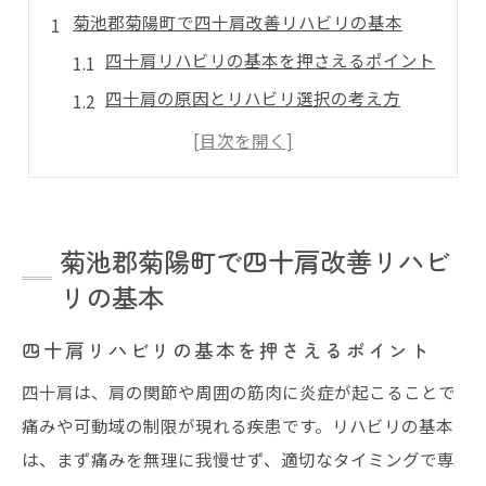
菊池郡菊陽町で四十肩改善リハビリの基本
四十肩リハビリの基本を押さえるポイント
四十肩の原因とリハビリ選択の考え方
痛み軽減へ導く四十肩リハビリの流れ
四十肩改善リハビリの安全な始め方
四十肩ケアに必要なリハビリの心得
四十肩に悩む方へ無理なく始める方法
菊池郡菊陽町で四十肩改善リハビ
四十肩リハビリは無理せず始めるのが大切
リの基本
自分に合う四十肩リハビリの進め方とは
四十肩リハビリの基本を押さえるポイント
四十肩改善のための生活習慣の見直し方
四十肩は、肩の関節や周囲の筋肉に炎症が起こることで
四十肩リハビリで心がけたいポイント
痛みや可動域の制限が現れる疾患です。リハビリの基本
負担を減らす四十肩リハビリのコツ
は、まず痛みを無理に我慢せず、適切なタイミングで専
リハビリを通じた四十肩の痛み軽減術