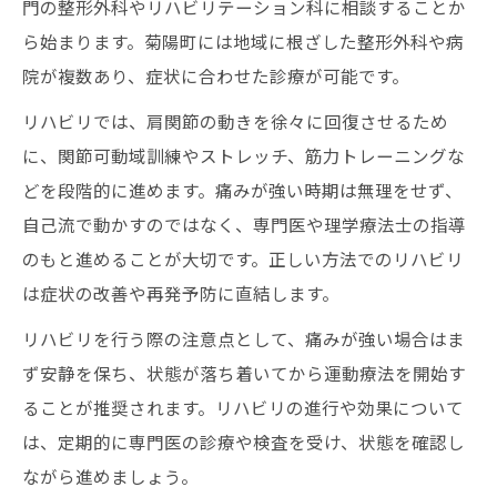
門の整形外科やリハビリテーション科に相談することか
四十肩リハビリによる痛み軽減の実践法
ら始まります。菊陽町には地域に根ざした整形外科や病
痛みを和らげる四十肩リハビリの工夫
院が複数あり、症状に合わせた診療が可能です。
四十肩の症状に合わせたリハビリの選択肢
リハビリでは、肩関節の動きを徐々に回復させるため
リハビリで改善する四十肩の動かし方
に、関節可動域訓練やストレッチ、筋力トレーニングな
四十肩リハビリ中の痛み対策と注意点
どを段階的に進めます。痛みが強い時期は無理をせず、
自己流で動かすのではなく、専門医や理学療法士の指導
菊陽町で安心できる四十肩ケアの実践法
のもと進めることが大切です。正しい方法でのリハビリ
安心して続ける四十肩リハビリの方法
は症状の改善や再発予防に直結します。
四十肩リハビリで大切な地域サポート
リハビリを行う際の注意点として、痛みが強い場合はま
四十肩ケアに役立つ相談先の選び方
ず安静を保ち、状態が落ち着いてから運動療法を開始す
四十肩リハビリで地域密着サポートを活用
ることが推奨されます。リハビリの進行や効果について
四十肩回復のための地域連携ケアとは
は、定期的に専門医の診療や検査を受け、状態を確認し
専門的視点で見る四十肩リハビリの効果
ながら進めましょう。
四十肩リハビリで実感できる効果とは