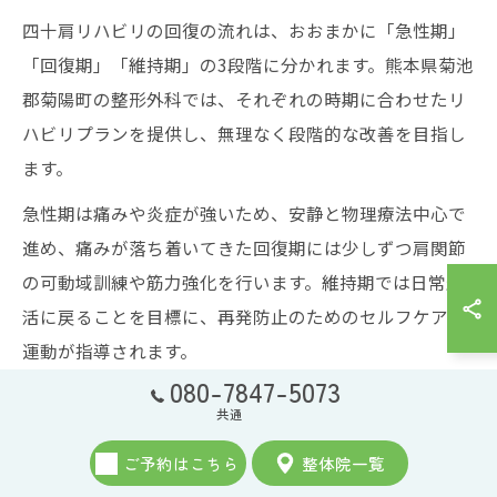
四十肩リハビリの回復の流れは、おおまかに「急性期」
「回復期」「維持期」の3段階に分かれます。熊本県菊池
郡菊陽町の整形外科では、それぞれの時期に合わせたリ
ハビリプランを提供し、無理なく段階的な改善を目指し
ます。
急性期は痛みや炎症が強いため、安静と物理療法中心で
進め、痛みが落ち着いてきた回復期には少しずつ肩関節
の可動域訓練や筋力強化を行います。維持期では日常生
活に戻ることを目標に、再発防止のためのセルフケアや
運動が指導されます。
080-7847-5073
各段階での進め方や注意点は、専門医や理学療法士がし
共通
っかり説明してくれるため、不安を感じずに取り組める
ご予約はこちら
整体院一覧
のが特徴です。焦らず自分のペースで進めることが、長